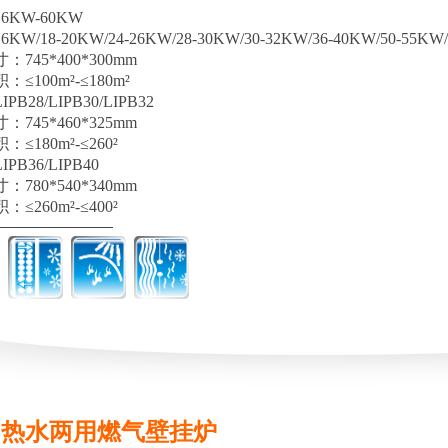
6KW-60KW
W/18-20KW/24-26KW/28-30KW/30-32KW/36-40KW/50-55KW
745*400*300mm
≤100m²-≤180m²
B28/LIPB30/LIPB32
745*460*325mm
≤180m²-≤260²
PB36/LIPB40
780*540*340mm
≤260m²-≤400²
·热水两用燃气壁挂炉