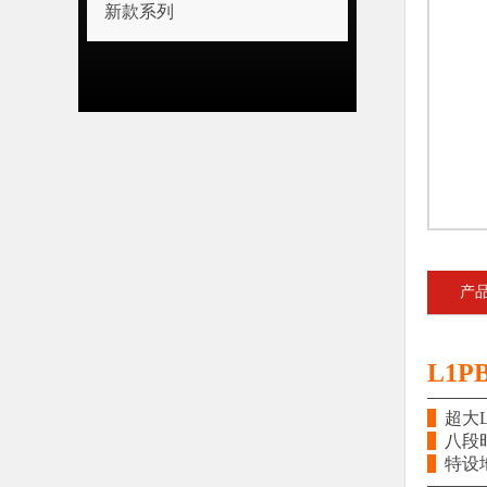
新款系列
产
L1PB
超大L
八段
特设