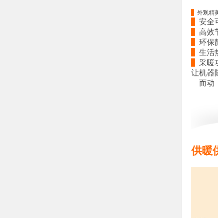
外观精
安全
高效
环保静
生活热
采暖功
让机器
而动，
供暖