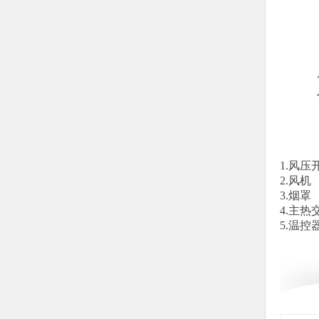
1.风压
2.风机
3.烟罩
4.主热
5.温控