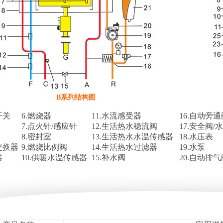
B系列结构图
开关
6.燃烧器
11.水流感受器
16.自动旁通
7.点火针/感应针
12.生活热水稳流阀
17.安全阀/
8.密封室
13.生活热水水温传感器
18.水压表
交换器
9.燃烧比例阀
14.生活热水过滤器
19.水泵
器
10.供暖水温传感器
15.补水阀
20.自动排气