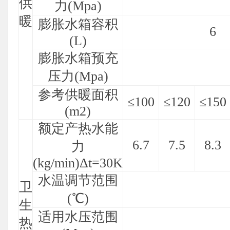
供
力(Mpa)
暖
膨胀水箱容积
6
(L)
膨胀水箱预充
压力(Mpa)
参考供暖面积
≤100
≤120
≤150
(m2)
额定产热水能
6.7
7.5
8.3
力
(kg/min)Δt=30K
水温调节范围
卫
(℃)
生
适用水压范围
热