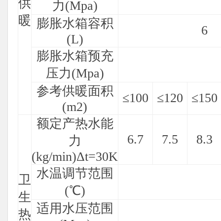
供
力(Mpa)
暖
膨胀水箱容积
6
(L)
膨胀水箱预充
压力(Mpa)
参考供暖面积
≤100
≤120
≤150
(m2)
额定产热水能
6.7
7.5
8.3
力
(kg/min)Δt=30K
水温调节范围
卫
(℃)
生
适用水压范围
热